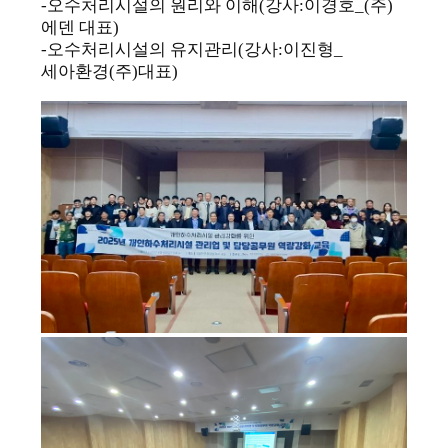
-
오수처리시설의 원리와 이해
(
강사
:
이경호
_(
주
)
에덴 대표
)
-
오수처리시설의 유지관리
(
강사
:
이진형
_
세아환경
(
주
)
대표
)