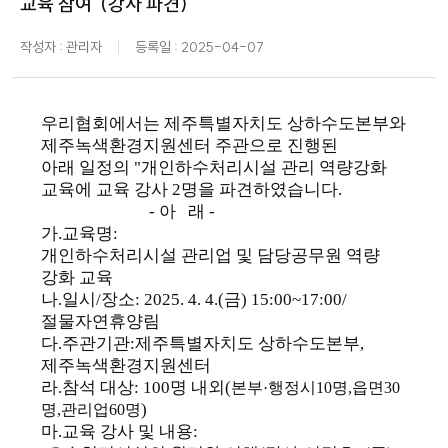
교육 참여"(강사 파견)
작성자 : 관리자
등록일 : 2025-04-07
우리협회에서는 제주특별자치도 상하수도본부와
제주녹색환경지원센터 주관으로 진행된
아래 일정의 "개인하수처리시설 관리 역량강화
교육에 교육 강사 2명을 파견하였습니다.
- 아 래 -
가
.
교육명
:
개인하수처리시설 관리업 및 담당공무원 역량
강화 교육
나
.
일시
/
장소
: 2025. 4. 4.(
금
) 15:00~17:00/
절물자연휴양림
다
.
주관기관
:
제주특별자치도 상하수도본부
,
제주녹색환경지원센터
라
.
참석 대상
: 100
명 내외
(
본부
·
행정시
10
명
,
읍면
30
)
명
,
관리업
60
명
마
.
교육 강사 및 내용
: