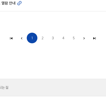
 열람 안내
1
2
3
4
5
시는 길