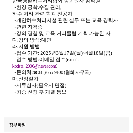
한국생활하수처리협회 정회원사 임직원
-
환경 공학
,
수질 관리
,
하수 처리 관련 학과 전공자
-
개인하수처리시설 관련 실무 또는 교육 경력자
-
관련 자격증
-
강의 경험 및 교육 커리큘럼 기획 가능한 자
다
.
강의 방식
:
대면
라
.
지원 방법
-
접수 기간
: 2025
년
3
월
17
일
(
월
)~4
월
18
일
(
금
)
-
접수 방법
:
이메일 접수
(e-mail:
)
kodsta_2006@naver.com
-
문의처
:
☎
031) 655-9100 (
협회 사무국
)
마
.
선정절차
-
서류심사
(
필요시 면접
)
-
최종 선정 후 개별 통보
첨부파일